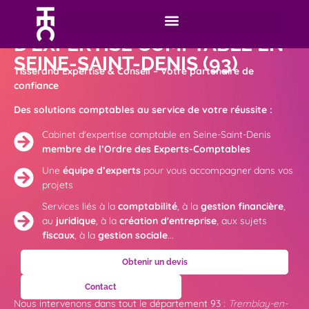
VOTRE CABINET
D’EXPERTISE COMPTABLE EN
SEINE-SAINT-DENIS (93)
Tisserand Expertise & Conseil – Votre partenaire de
confiance
Des solutions comptables au service de votre réussite :
Cabinet d'expertise comptable en Seine-Saint-Denis
membre de l’Ordre des Experts-Comptables
Une
équipe d’experts
pour vous accompagner dans vos
projets
Services liés à la
comptabilité
, à la
gestion financière
,
au
juridique
, à la
création
d'entreprise
, aux sujets
fiscaux
, à la
gestion sociale
...
Obtenir un devis
Contact
Nous intervenons dans tout le département 93 :
Tremblay-en-